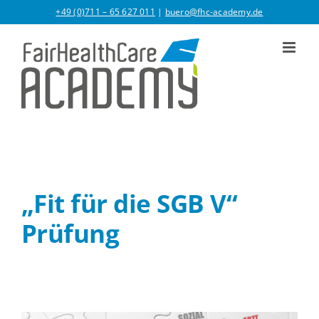
Zum
+49 (0)711 – 65 627 011
|
buero@fhc-academy.de
Inhalt
springen
„Fit für die SGB V“
Prüfung