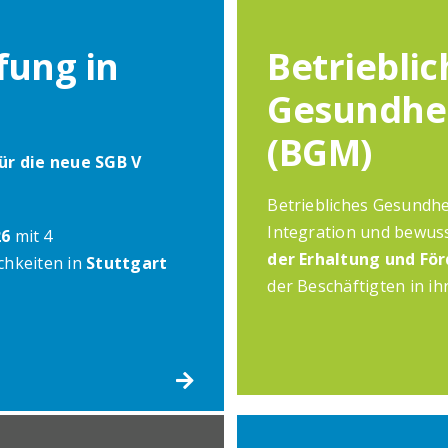
üfung in
Betrieblic
Gesundhe
(BGM)
für die neue SGB V
Betriebliches Gesundhe
Integration und bewus
26
mit 4
der Erhaltung und Fö
chkeiten in
Stuttgart
der Beschäftigten in ih