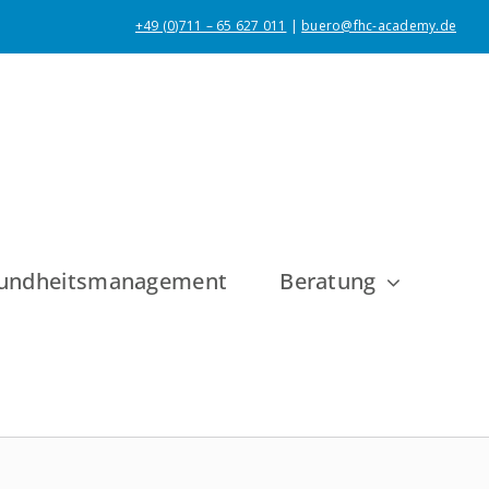
+49 (0)711 – 65 627 011
|
buero@fhc-academy.de
esundheitsmanagement
Beratung