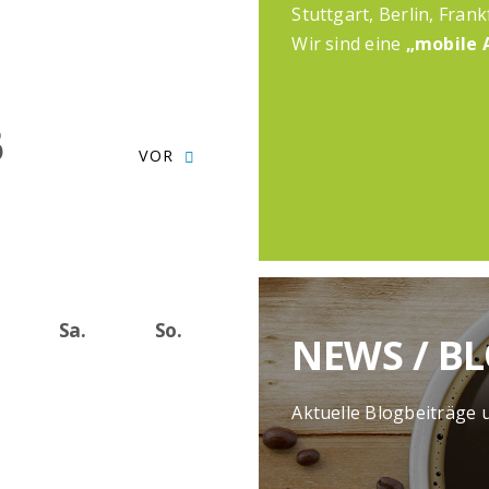
Stuttgart, Berlin, Frank
Wir sind eine
„mobile 
6
VOR
Sa.
So.
NEWS / B
Aktuelle Blogbeiträge