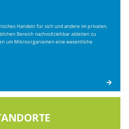
sches Handeln für sich und andere im privaten,
blichen Bereich nachvollziehbar ableiten zu
ssen um Mikroorganismen eine wesentliche
TANDORTE