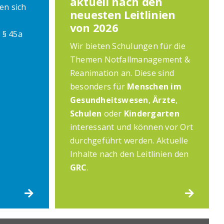
aktuell nach den
en sich
neuesten Leitlinien
von 2026
 § 45a
Wir bieten Schulungen für die
Themen Notfallmanagement &
Reanimation an. Diese sind
besonders für
Menschen im
Gesundheitswesen
,
Ärzte
,
Schulen
oder
Kindergarten
interessant und können vor Ort
durchgeführt werden. Aktuelle
Inhalte nach den Leitlinien den
GRC
.