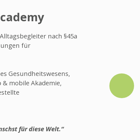
 Academy
lltagsbegleiter nach §45a
ldungen für
des Gesundheitswesens,
b & mobile Akademie,
stellte
nschst für diese Welt.“