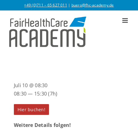
Zum
+49 (0)711 – 65 627 011
|
buero@fhc-academy.de
Inhalt
springen
Juli 10 @ 08:30
08:30 — 15:30
(7h)
Hier buchen!
Weitere Details folgen!